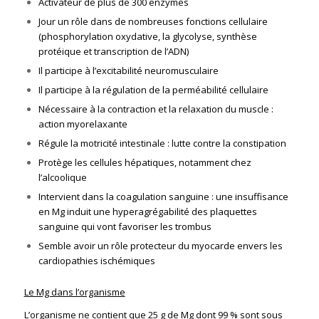
Activateur de plus de 300 enzymes
Jour un rôle dans de nombreuses fonctions cellulaire
(phosphorylation oxydative, la glycolyse, synthèse
protéique et transcription de l’ADN)
Il participe à l’excitabilité neuromusculaire
Il participe à la régulation de la perméabilité cellulaire
Nécessaire à la contraction et la relaxation du muscle :
action myorelaxante
Régule la motricité intestinale : lutte contre la constipation
Protège les cellules hépatiques, notamment chez
l’alcoolique
Intervient dans la coagulation sanguine : une insuffisance
en Mg induit une hyperagrégabilité des plaquettes
sanguine qui vont favoriser les trombus
Semble avoir un rôle protecteur du myocarde envers les
cardiopathies ischémiques
Le Mg dans l’organisme
L’organisme ne contient que 25 g de Mg dont 99 % sont sous