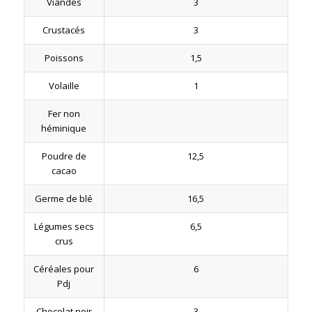
Viandes
3
Crustacés
3
Poissons
1,5
Volaille
1
Fer non
héminique
Poudre de
12,5
cacao
Germe de blé
16,5
Légumes secs
6,5
crus
Céréales pour
6
Pdj
Chocolat noir
3