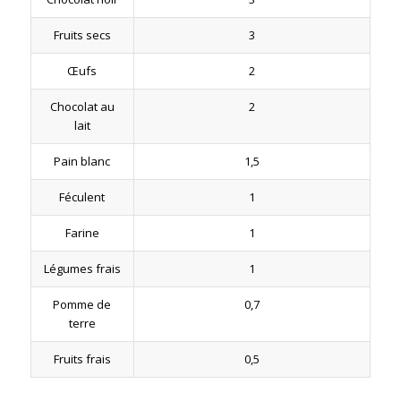
Fruits secs
3
Œufs
2
Chocolat au
2
lait
Pain blanc
1,5
Féculent
1
Farine
1
Légumes frais
1
Pomme de
0,7
terre
Fruits frais
0,5