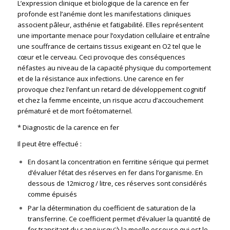
L’expression clinique et biologique de la carence en fer
profonde est l’anémie dont les manifestations cliniques
associent pâleur, asthénie et fatigabilité. Elles représentent
une importante menace pour l’oxydation cellulaire et entraîne
une souffrance de certains tissus exigeant en O2 tel que le
cœur et le cerveau. Ceci provoque des conséquences
néfastes au niveau de la capacité physique du comportement
et de la résistance aux infections. Une carence en fer
provoque chez l’enfant un retard de développement cognitif
et chez la femme enceinte, un risque accru d’accouchement
prématuré et de mort foétomaternel.
* Diagnostic de la carence en fer
Il peut être effectué :
En dosant la concentration en ferritine sérique qui permet
d’évaluer l’état des réserves en fer dans l’organisme. En
dessous de 12microg / litre, ces réserves sont considérés
comme épuisés
Par la détermination du coefficient de saturation de la
transferrine. Ce coefficient permet d’évaluer la quantité de
fer transitant du sang jusqu’à la moelle osseuse qui est le