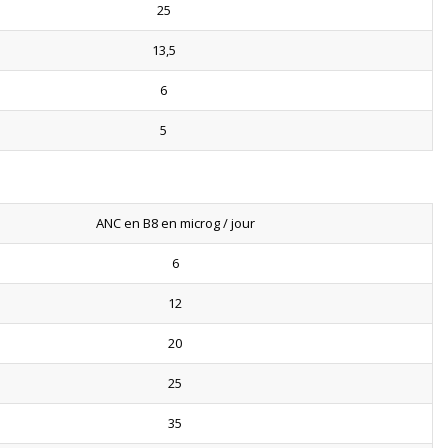
25
13,5
6
5
ANC en B8 en microg / jour
6
12
20
25
35