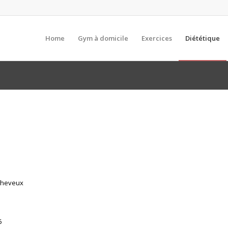
Home
Gym à domicile
Exercices
Diététique
 cheveux
6