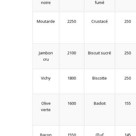
noire
fumé
Moutarde
2250
Crustacé
250
Jambon
2100
Biscuit sucré
250
cru
Vichy
1800
Biscotte
250
Olive
1600
Badoit
155
verte
Bacon
1550
Œuf
145