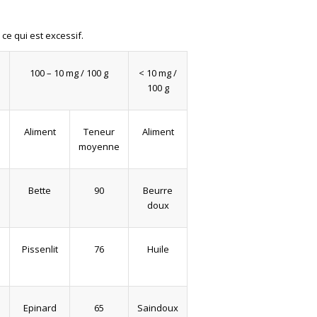
 ce qui est excessif.
100 – 10 mg / 100 g
< 10 mg /
100 g
Aliment
Teneur
Aliment
e
moyenne
Bette
90
Beurre
doux
Pissenlit
76
Huile
Epinard
65
Saindoux