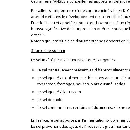
Ceci amène l’ANSES à conseiller les apports en sel moyen 
Par ailleurs, l’importance d’une carence minérale en K, 
artérielle et dans le développement de la sensibilité a
En effet, le sujet appelé « normo tendu » soumis à un r
hausse significative de leur pression artérielle puisque
est de 1.
Notons qu’il est plus aisé d’augmenter ses apports en K
Sources de sodium
Le sel ingéré peut se subdiviser en 5 catégories :
Le sel naturellement présent les différents aliments e
Le sel ajouté aux aliments et boissons au cours de la 
conserves, fromages, sauces, plats cuisiné, sodas
Le sel ajouté à la cuisson
Le sel de table
Le sel contenu dans certains médicaments. Elle ne r
En France, le sel apporté par l’alimentation proprement di
Le sel provenant des ajout de l’industrie agroalimentaire 