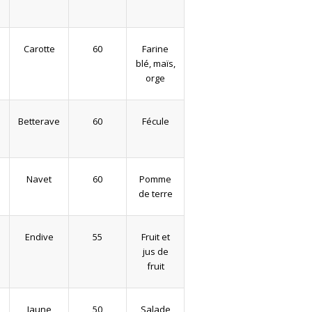
Carotte
60
Farine
blé, maïs,
orge
Betterave
60
Fécule
Navet
60
Pomme
de terre
Endive
55
Fruit et
jus de
fruit
Jaune
50
Salade