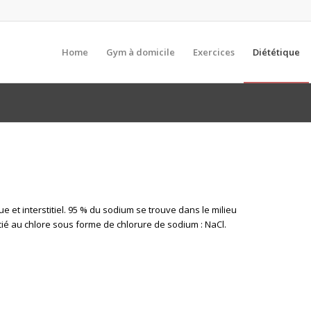
Home
Gym à domicile
Exercices
Diététique
ue et interstitiel. 95 % du sodium se trouve dans le milieu
ocié au chlore sous forme de chlorure de sodium : NaCl.