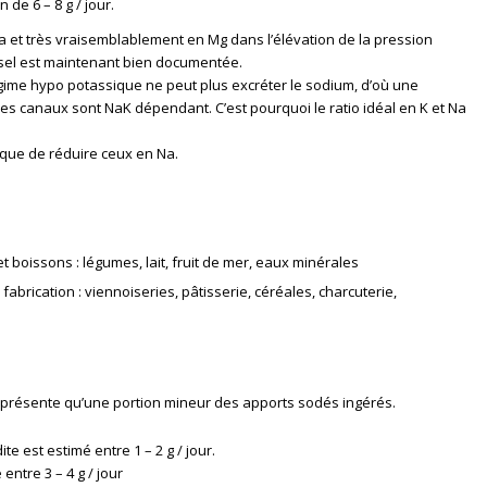
de 6 – 8 g / jour.
Ca et très vraisemblablement en Mg dans l’élévation de la pression
u sel est maintenant bien documentée.
égime hypo potassique ne peut plus excréter le sodium, d’où une
 les canaux sont NaK dépendant. C’est pourquoi le ratio idéal en K et Na
 que de réduire ceux en Na.
t boissons : légumes, lait, fruit de mer, eaux minérales
fabrication : viennoiseries, pâtisserie, céréales, charcuterie,
eprésente qu’une portion mineur des apports sodés ingérés.
te est estimé entre 1 – 2 g / jour.
entre 3 – 4 g / jour