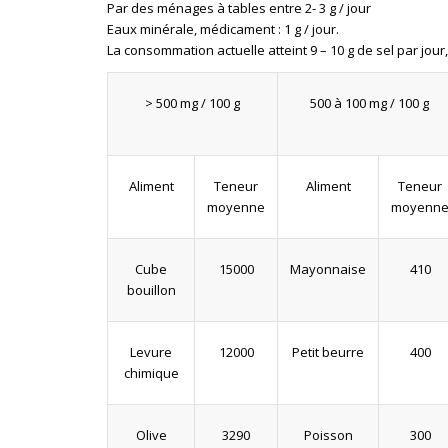
Par des ménages à tables entre 2- 3 g / jour
Eaux minérale, médicament : 1 g / jour.
La consommation actuelle atteint 9 – 10 g de sel par jour,
> 500 mg / 100 g
500 à 100 mg / 100 g
Aliment
Teneur
Aliment
Teneur
moyenne
moyenn
Cube
15000
Mayonnaise
410
bouillon
Levure
12000
Petit beurre
400
chimique
Olive
3290
Poisson
300