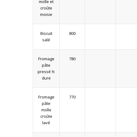
molle et
croûte
moisie
Biscuit
800
salé
Fromage
780
pâte
pressé ½
dure
Fromage
770
pâte
molle
croûte
lavé