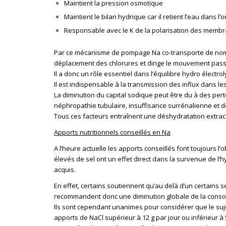
Maintient la pression osmotique
Maintient le bilan hydrique car il retient l’eau dans l
Responsable avec le K de la polarisation des memb
Par ce mécanisme de pompage Na co-transporte de nombr
déplacement des chlorures et dirige le mouvement passi
Il a donc un rôle essentiel dans l’équilibre hydro électrol
Il est indispensable à la transmission des influx dans le
La diminution du capital sodique peut être du à des pert
néphropathie tubulaire, insuffisance surrénalienne et de
Tous ces facteurs entraînent une déshydratation extrace
Apports nutritionnels conseillés en Na
A l’heure actuelle les apports conseillés font toujours l
élevés de sel ont un effet direct dans la survenue de l’
acquis.
En effet, certains soutiennent qu’au delà d’un certains se
recommandent donc une diminution globale de la consom
Ils sont cependant unanimes pour considérer que le sujet
apports de NaCl supérieur à 12 g par jour ou inférieur à 5