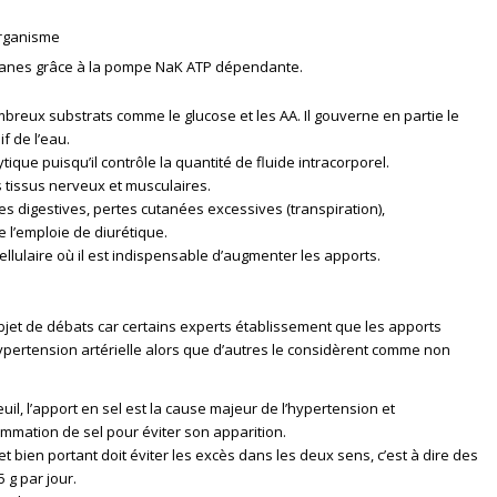
’organisme
ranes grâce à la pompe NaK ATP dépendante.
eux substrats comme le glucose et les AA. Il gouverne en partie le
f de l’eau.
ytique puisqu’il contrôle la quantité de fluide intracorporel.
s tissus nerveux et musculaires.
es digestives, pertes cutanées excessives (transpiration),
 l’emploie de diurétique.
llulaire où il est indispensable d’augmenter les apports.
’objet de débats car certains experts établissement que les apports
hypertension artérielle alors que d’autres le considèrent comme non
uil, l’apport en sel est la cause majeur de l’hypertension et
mation de sel pour éviter son apparition.
 bien portant doit éviter les excès dans les deux sens, c’est à dire des
 g par jour.