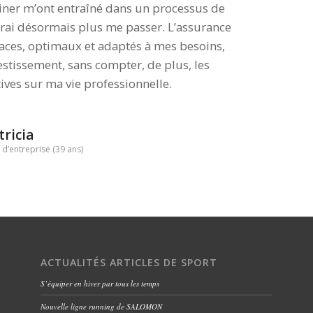
iner m’ont entraîné dans un processus de
rai désormais plus me passer. L’assurance
icaces, optimaux et adaptés à mes besoins,
vestissement, sans compter, de plus, les
ives sur ma vie professionnelle.
tricia
 d’entreprise (39 ans)
ACTUALITÉS ARTICLES DE SPORT
S’équiper en hiver par tous les temps
Nouvelle ligne running de SALOMON