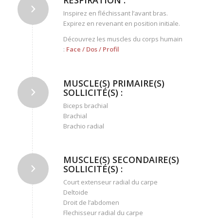
RESPIRATION :
Inspirez en fléchissant l’avant bras.
Expirez en revenant en position initiale.
Découvrez les muscles du corps humain
:
Face
/
Dos
/
Profil
MUSCLE(S) PRIMAIRE(S)
SOLLICITÉ(S) :
Biceps brachial
Brachial
Brachio radial
MUSCLE(S) SECONDAIRE(S)
SOLLICITÉ(S) :
Court extenseur radial du carpe
Deltoide
Droit de l’abdomen
Flechisseur radial du carpe