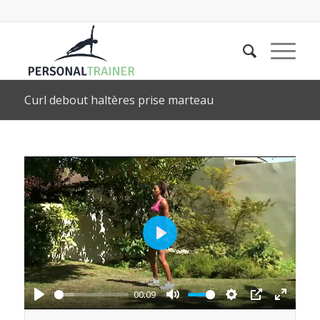
Curl debout haltères prise marteau
Play
00:09
Play
Mute
Settings
PIP
Enter