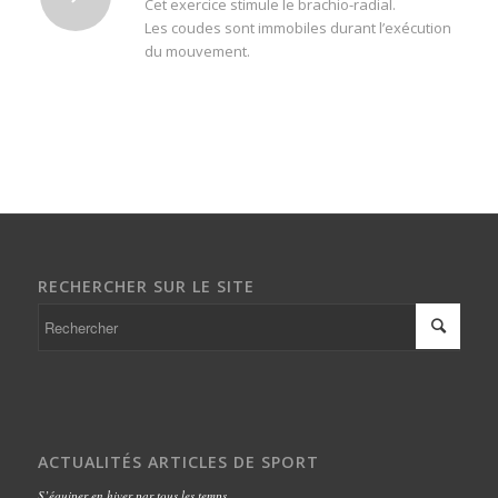
Cet exercice stimule le brachio-radial.
Les coudes sont immobiles durant l’exécution
du mouvement.
RECHERCHER SUR LE SITE
ACTUALITÉS ARTICLES DE SPORT
S’équiper en hiver par tous les temps