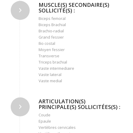
MUSCLE(S) SECONDAIRE(S)
SOLLICITÉ(S) :
Biceps femoral
Biceps Brachial
Brachio-radial
Grand fessier
Ilio costal
Moyen fessier
Transverse
Triceps brachial
Vaste intermediaire
Vaste lateral
Vaste medial
ARTICULATION(S)
PRINCIPALE(S) SOLLICITÉES(S) :
Coude
Epaule
Vertèbres cervicales