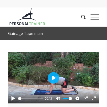
Gainage Tape main
Play
00:13
Play
Mute
Settings
PIP
Enter