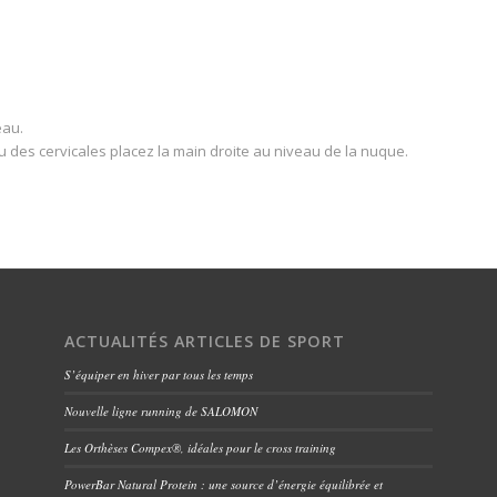
eau.
 des cervicales placez la main droite au niveau de la nuque.
ACTUALITÉS ARTICLES DE SPORT
S’équiper en hiver par tous les temps
Nouvelle ligne running de SALOMON
Les Orthèses Compex®, idéales pour le cross training
PowerBar Natural Protein : une source d’énergie équilibrée et