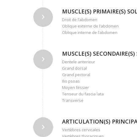
MUSCLE(S) PRIMAIRE(S) SOLL
Droit de l’abdomen
Oblique externe de l’abdomen
Oblique interne de l’abdomen
MUSCLE(S) SECONDAIRE(S) S
Dentele anterieur
Grand dorsal
Grand pectoral
Ilio psoas
Moyen fessier
Tenseur du fascia lata
Transverse
ARTICULATION(S) PRINCIPAL
Vertèbres cervicales
Vertèbres thoraciques