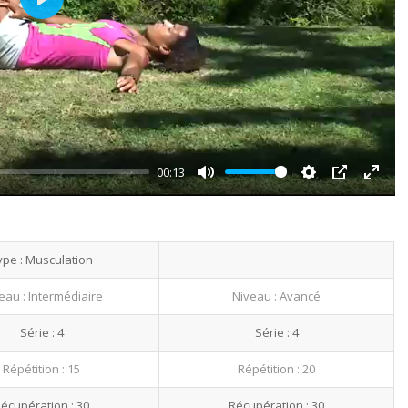
Play
00:13
Mute
Settings
PIP
Enter
fullsc
ype : Musculation
eau : Intermédiaire
Niveau : Avancé
Série : 4
Série : 4
Répétition : 15
Répétition : 20
écupération : 30
Récupération : 30