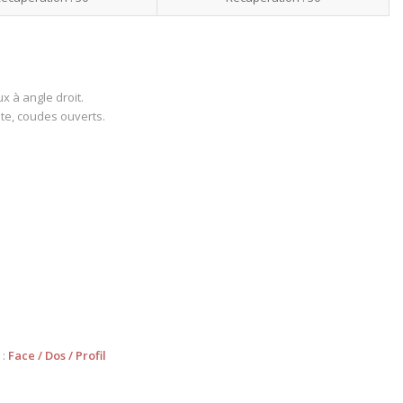
x à angle droit.
ête, coudes ouverts.
 :
Face
/
Dos
/
Profil