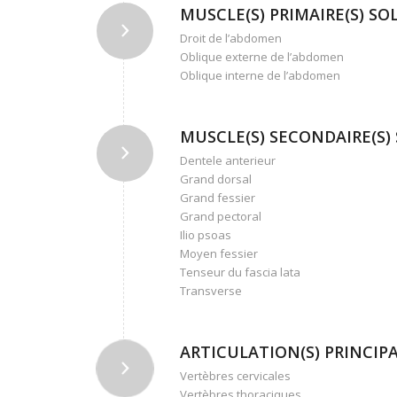
MUSCLE(S) PRIMAIRE(S) SOLL
Droit de l’abdomen
Oblique externe de l’abdomen
Oblique interne de l’abdomen
MUSCLE(S) SECONDAIRE(S) S
Dentele anterieur
Grand dorsal
Grand fessier
Grand pectoral
Ilio psoas
Moyen fessier
Tenseur du fascia lata
Transverse
ARTICULATION(S) PRINCIPAL
Vertèbres cervicales
Vertèbres thoraciques