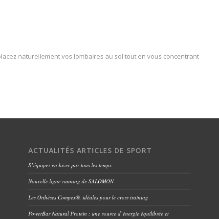
placez naturellement vos lombaires au sol tout en vous concentrant
ACTUALITÉS ARTICLES DE SPORT
S’équiper en hiver par tous les temps
Nouvelle ligne running de SALOMON
Les Orthèses Compex®, idéales pour le cross training
PowerBar Natural Protein : une source d’énergie équilibrée et