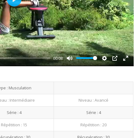
Play
00:08
Mute
Settings
PIP
Enter
fullsc
ype : Musculation
eau : Intermédiaire
Niveau : Avancé
Série : 4
Série : 4
Répétition : 15
Répétition : 20
écupération : 30
Récupération : 30