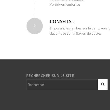
Vertèbres lombaires
CONSEILS :
En posant les jambes sur le banc, vous 
davantage sur la flexion de buste.
RECHERCHER SUR LE SITE