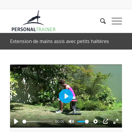
Extension de mains assis avec petits haltères
Play
00:05
Play
Mute
Settings
PIP
Enter