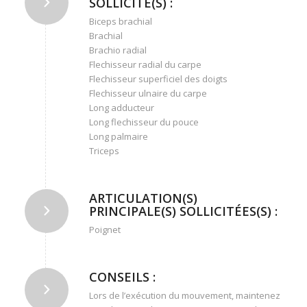
SOLLICITÉ(S) :
Biceps brachial
Brachial
Brachio radial
Flechisseur radial du carpe
Flechisseur superficiel des doigts
Flechisseur ulnaire du carpe
Long adducteur
Long flechisseur du pouce
Long palmaire
Triceps
ARTICULATION(S)
PRINCIPALE(S) SOLLICITÉES(S) :
Poignet
CONSEILS :
Lors de l’exécution du mouvement, maintenez