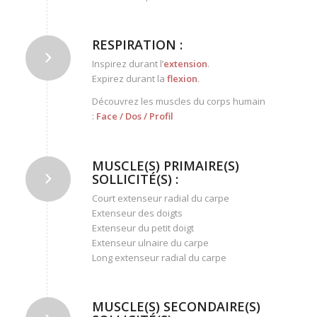
RESPIRATION :
Inspirez durant l’
extension
.
Expirez durant la
flexion
.
Découvrez les muscles du corps humain
:
Face
/
Dos
/
Profil
MUSCLE(S) PRIMAIRE(S)
SOLLICITÉ(S) :
Court extenseur radial du carpe
Extenseur des doigts
Extenseur du petit doigt
Extenseur ulnaire du carpe
Long extenseur radial du carpe
MUSCLE(S) SECONDAIRE(S)