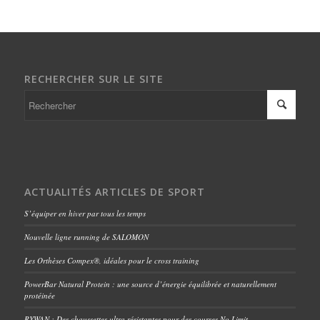
RECHERCHER SUR LE SITE
ACTUALITÉS ARTICLES DE SPORT
S’équiper en hiver par tous les temps
Nouvelle ligne running de SALOMON
Les Orthèses Compex®, idéales pour le cross training
PowerBar Natural Protein : une source d’énergie équilibrée et naturellement
protéinée
RYWAN : Des chaussettes ultra résistantes pour des courses No Limit