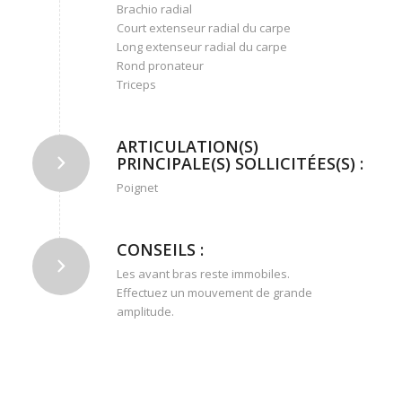
Brachio radial
Court extenseur radial du carpe
Long extenseur radial du carpe
Rond pronateur
Triceps
ARTICULATION(S)
PRINCIPALE(S) SOLLICITÉES(S) :
Poignet
CONSEILS :
Les avant bras reste immobiles.
Effectuez un mouvement de grande
amplitude.