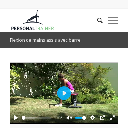
Flexion de mains assis avec barre
Play
00:06
Play
Mute
Settings
PIP
Enter