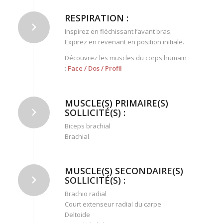
RESPIRATION :
Inspirez en fléchissant l’avant bras.
Expirez en revenant en position initiale.
Découvrez les muscles du corps humain
:
Face
/
Dos
/
Profil
MUSCLE(S) PRIMAIRE(S)
SOLLICITÉ(S) :
Biceps brachial
Brachial
MUSCLE(S) SECONDAIRE(S)
SOLLICITÉ(S) :
Brachio radial
Court extenseur radial du carpe
Deltoide