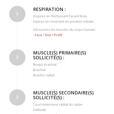
RESPIRATION :
Inspirez en fléchissant l’avant bras.
Expirez en revenant en position initiale.
Découvrez les muscles du corps humain
:
Face
/
Dos
/
Profil
MUSCLE(S) PRIMAIRE(S)
SOLLICITÉ(S) :
Biceps brachial
Brachial
Brachio radial
MUSCLE(S) SECONDAIRE(S)
SOLLICITÉ(S) :
Court extenseur radial du carpe
Deltoide