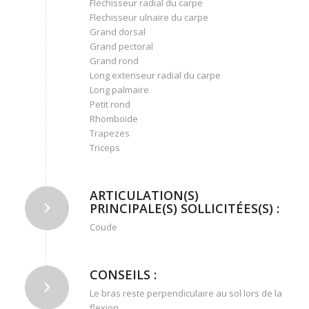
Flechisseur radial du carpe
Flechisseur ulnaire du carpe
Grand dorsal
Grand pectoral
Grand rond
Long extenseur radial du carpe
Long palmaire
Petit rond
Rhomboide
Trapezes
Triceps
ARTICULATION(S)
PRINCIPALE(S) SOLLICITÉES(S) :
Coude
CONSEILS :
Le bras reste perpendiculaire au sol lors de la
flexion.