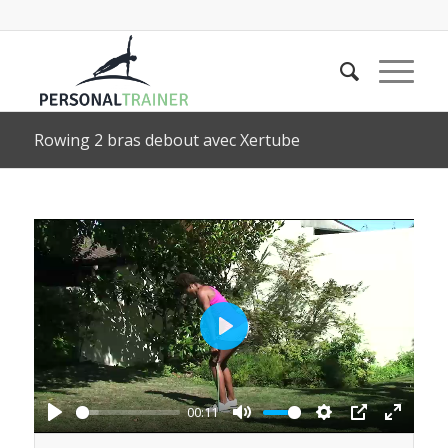
Rowing 2 bras debout avec Xertube
Play
00:11
Play
Mute
Settings
PIP
Enter