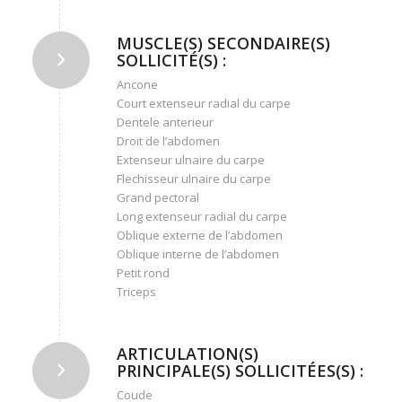
MUSCLE(S) SECONDAIRE(S)
SOLLICITÉ(S) :
Ancone
Court extenseur radial du carpe
Dentele anterieur
Droit de l’abdomen
Extenseur ulnaire du carpe
Flechisseur ulnaire du carpe
Grand pectoral
Long extenseur radial du carpe
Oblique externe de l’abdomen
Oblique interne de l’abdomen
Petit rond
Triceps
ARTICULATION(S)
PRINCIPALE(S) SOLLICITÉES(S) :
Coude