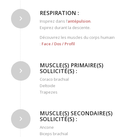
RESPIRATION :
Inspirez dans l’
antépulsion
.
Expirez durant la descente.
Découvrez les muscles du corps humain
:
Face
/
Dos
/
Profil
MUSCLE(S) PRIMAIRE(S)
SOLLICITÉ(S) :
Coraco brachial
Deltoide
Trapezes
MUSCLE(S) SECONDAIRE(S)
SOLLICITÉ(S) :
Ancone
Biceps brachial