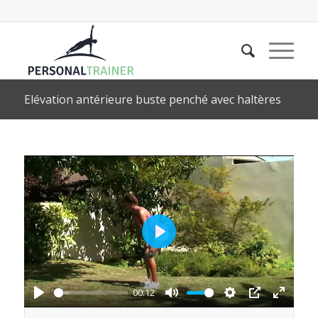
Elévation antérieure buste penché avec haltères
Play
00:12
Play
Mute
Settings
PIP
Enter