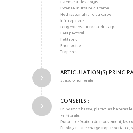
Extenseur des doigts
Extenseur ulnaire du carpe
Flechisseur ulnaire du carpe
Infra epineux
Long extenseur radial du carpe
Petit pectoral
Petit rond
Rhomboide
Trapezes
ARTICULATION(S) PRINCIPAL
Scapulo humerale
CONSEILS :
En position basse, placez les haltères l
vertébrale.
Durant l’exécution du mouvement, les co
En plaçant une charge trop importante, 