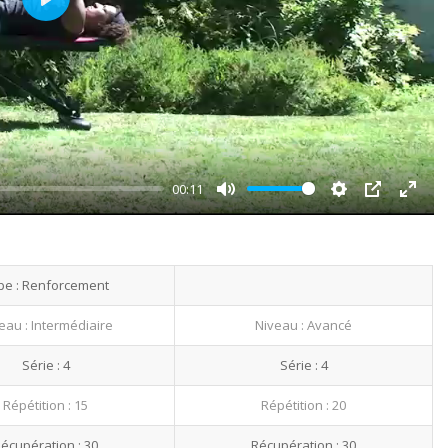
Play
00:11
Mute
Settings
PIP
Enter
fullsc
pe : Renforcement
eau : Intermédiaire
Niveau : Avancé
Série : 4
Série : 4
Répétition : 15
Répétition : 20
écupération : 30
Récupération : 30