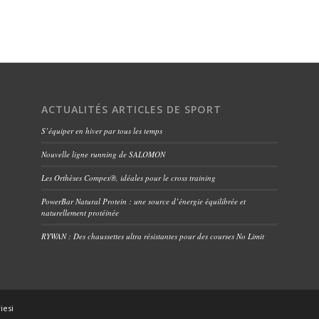
ACTUALITÉS ARTICLES DE SPORT
S’équiper en hiver par tous les temps
Nouvelle ligne running de SALOMON
Les Orthèses Compex®, idéales pour le cross training
PowerBar Natural Protein : une source d’énergie équilibrée et
naturellement protéinée
RYWAN : Des chaussettes ultra résistantes pour des courses No Limit
iesi