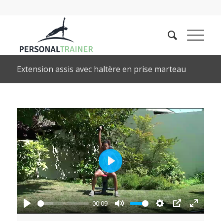
Extension assis avec haltère en prise marteau
Play
00:09
Play
Mute
Settings
PIP
Enter