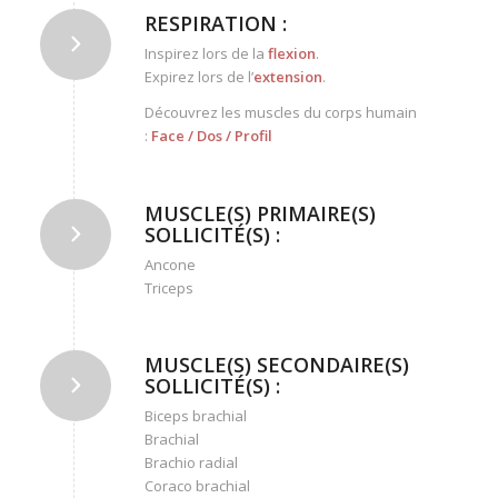
RESPIRATION :
Inspirez lors de la
flexion
.
Expirez lors de l’
extension
.
Découvrez les muscles du corps humain
:
Face
/
Dos
/
Profil
MUSCLE(S) PRIMAIRE(S)
SOLLICITÉ(S) :
Ancone
Triceps
MUSCLE(S) SECONDAIRE(S)
SOLLICITÉ(S) :
Biceps brachial
Brachial
Brachio radial
Coraco brachial