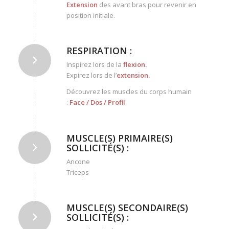
Extension
des avant bras pour revenir en
position initiale.
RESPIRATION :
Inspirez lors de la
flexion
.
Expirez lors de l’
extension
.
Découvrez les muscles du corps humain
:
Face
/
Dos
/
Profil
MUSCLE(S) PRIMAIRE(S)
SOLLICITÉ(S) :
Ancone
Triceps
MUSCLE(S) SECONDAIRE(S)
SOLLICITÉ(S) :