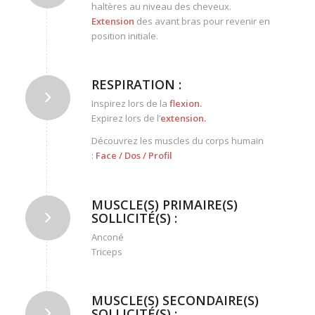
haltères au niveau des cheveux.
Extension
des avant bras pour revenir en
position initiale.
RESPIRATION :
Inspirez lors de la
flexion
.
Expirez lors de l’
extension
.
Découvrez les muscles du corps humain
:
Face
/
Dos
/
Profil
MUSCLE(S) PRIMAIRE(S)
SOLLICITÉ(S) :
Anconé
Triceps
MUSCLE(S) SECONDAIRE(S)
SOLLICITÉ(S) :