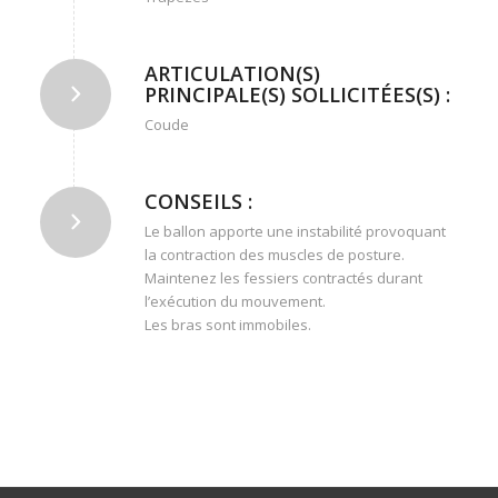
ARTICULATION(S)
PRINCIPALE(S) SOLLICITÉES(S) :
Coude
CONSEILS :
Le ballon apporte une instabilité provoquant
la contraction des muscles de posture.
Maintenez les fessiers contractés durant
l’exécution du mouvement.
Les bras sont immobiles.