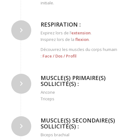
initiale.
RESPIRATION :
Expirez lors de l’
extension
.
Inspirez lors de la
flexion
.
Découvrez les muscles du corps humain
:
Face
/
Dos
/
Profil
MUSCLE(S) PRIMAIRE(S)
SOLLICITÉ(S) :
Ancone
Triceps
MUSCLE(S) SECONDAIRE(S)
SOLLICITÉ(S) :
Biceps brachial