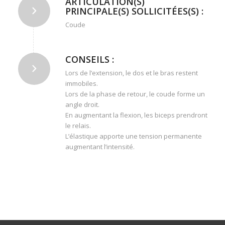
ARTICULATION(S)
PRINCIPALE(S) SOLLICITÉES(S) :
Coude
CONSEILS :
Lors de l’extension, le dos et le bras restent
immobiles.
Lors de la phase de retour, le coude forme un
angle droit.
En augmentant la flexion, les biceps prendront
le relais.
L’élastique apporte une tension permanente
augmentant l’intensité.