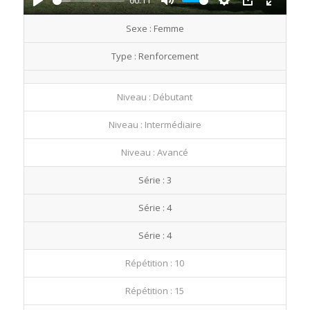
00:11
Play
Mute
Settings
PIP
Enter
Sexe : Femme
fullscre
Type : Renforcement
Niveau : Débutant
Niveau : Intermédiaire
Niveau : Avancé
Série : 3
Série : 4
Série : 4
Répétition : 10
Répétition : 15