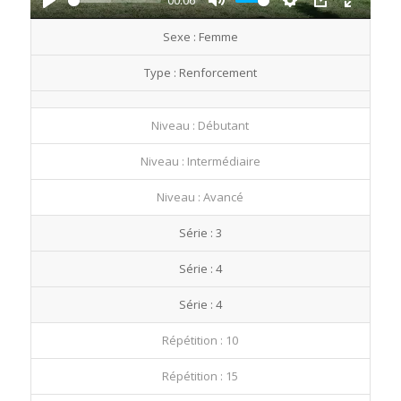
00:06
Play
Mute
Settings
PIP
Enter
Sexe : Femme
fullscre
Type : Renforcement
Niveau : Débutant
Niveau : Intermédiaire
Niveau : Avancé
Série : 3
Série : 4
Série : 4
Répétition : 10
Répétition : 15