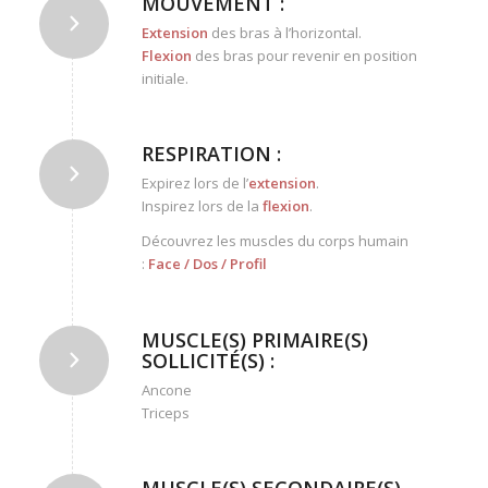
MOUVEMENT :
Extension
des bras à l’horizontal.
Flexion
des bras pour revenir en position
initiale.
RESPIRATION :
Expirez lors de l’
extension
.
Inspirez lors de la
flexion
.
Découvrez les muscles du corps humain
:
Face
/
Dos
/
Profil
MUSCLE(S) PRIMAIRE(S)
SOLLICITÉ(S) :
Ancone
Triceps
MUSCLE(S) SECONDAIRE(S)