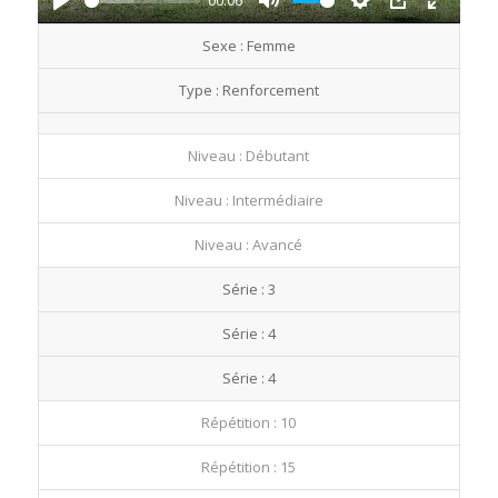
00:06
Play
Mute
Settings
PIP
Enter
Sexe : Femme
fullscre
Type : Renforcement
Niveau : Débutant
Niveau : Intermédiaire
Niveau : Avancé
Série : 3
Série : 4
Série : 4
Répétition : 10
Répétition : 15