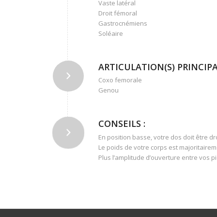
Vaste latéral
Droit fémoral
Gastrocnémiens
Soléaire
ARTICULATION(S) PRINCIPAL
Coxo femorale
Genou
CONSEILS :
En position basse, votre dos doit être dr
Le poids de votre corps est majoritairem
Plus l’amplitude d’ouverture entre vos p