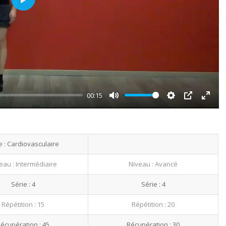
Play
00:15
Mute
Settings
PIP
Enter
fullsc
 : Cardiovasculaire
eau : Intermédiaire
Niveau : Avancé
Série : 4
Série : 4
Répétition : 15
Répétition : 20
écupération : 45
Récupération : 30