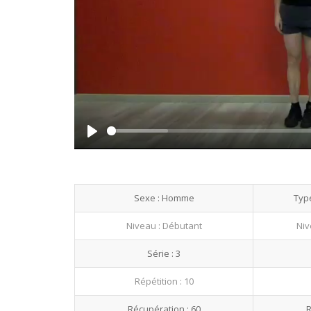
Play
Sexe : Homme
Type
Niveau : Débutant
Niv
Série : 3
Répétition : 10
Récupération : 60
R