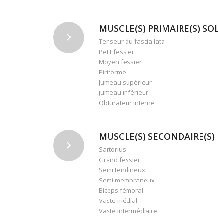
MUSCLE(S) PRIMAIRE(S) SOLL
Tenseur du fascia lata
Petit fessier
Moyen fessier
Piriforme
Jumeau supérieur
Jumeau inférieur
Obturateur interne
MUSCLE(S) SECONDAIRE(S) S
Sartorius
Grand fessier
Semi tendineux
Semi membraneux
Biceps fémoral
Vaste médial
Vaste intermédiaire