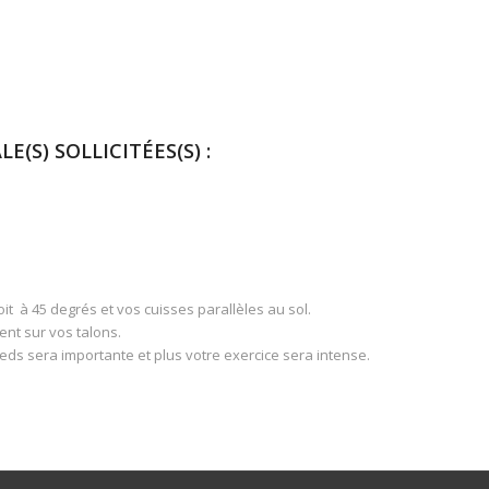
E(S) SOLLICITÉES(S) :
oit à 45 degrés et vos cuisses parallèles au sol.
ent sur vos talons.
ieds sera importante et plus votre exercice sera intense.