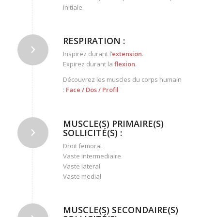
initiale.
RESPIRATION :
Inspirez durant l’
extension
.
Expirez durant la
flexion
.
Découvrez les muscles du corps humain
:
Face
/
Dos
/
Profil
MUSCLE(S) PRIMAIRE(S)
SOLLICITÉ(S) :
Droit femoral
Vaste intermediaire
Vaste lateral
Vaste medial
MUSCLE(S) SECONDAIRE(S)