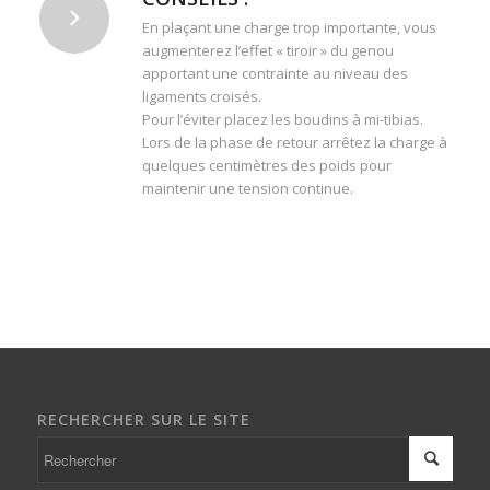
En plaçant une charge trop importante, vous
augmenterez l’effet « tiroir » du genou
apportant une contrainte au niveau des
ligaments croisés.
Pour l’éviter placez les boudins à mi-tibias.
Lors de la phase de retour arrêtez la charge à
quelques centimètres des poids pour
maintenir une tension continue.
RECHERCHER SUR LE SITE