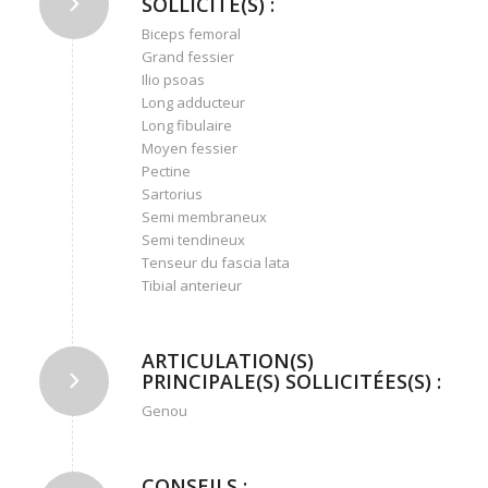
SOLLICITÉ(S) :
Biceps femoral
Grand fessier
Ilio psoas
Long adducteur
Long fibulaire
Moyen fessier
Pectine
Sartorius
Semi membraneux
Semi tendineux
Tenseur du fascia lata
Tibial anterieur
ARTICULATION(S)
PRINCIPALE(S) SOLLICITÉES(S) :
Genou
CONSEILS :