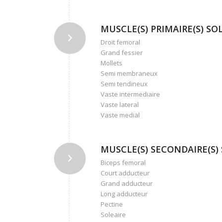
MUSCLE(S) PRIMAIRE(S) SOLL
Droit femoral
Grand fessier
Mollets
Semi membraneux
Semi tendineux
Vaste intermediaire
Vaste lateral
Vaste medial
MUSCLE(S) SECONDAIRE(S) S
Biceps femoral
Court adducteur
Grand adducteur
Long adducteur
Pectine
Soleaire