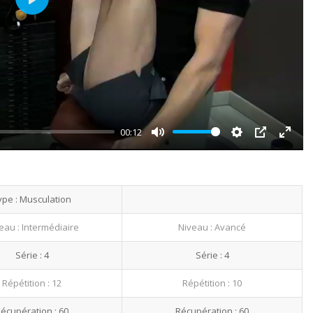
Play
00:12
Mute
Settings
PIP
Enter
fullsc
ype : Musculation
eau : Intermédiaire
Niveau : Avancé
Série : 4
Série : 4
Répétition : 12
Répétition : 10
écupération : 60
Récupération : 60