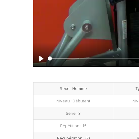
Play
Sexe : Homme
T
Niveau : Débutant
Niv
Série : 3
Répétition : 15
Récupération : 60
R