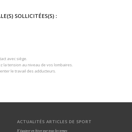
E(S) SOLLICITÉES(S) :
tact avec siège.
z la tension au niveau de vos lombaires.
nter le travail des adducteurs.
ACTUALITÉS ARTICLES DE SPORT
S’équiper en hiver par tous les temps