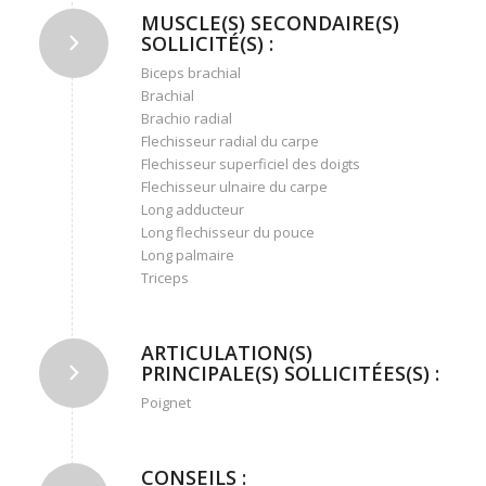
MUSCLE(S) SECONDAIRE(S)
SOLLICITÉ(S) :
Biceps brachial
Brachial
Brachio radial
Flechisseur radial du carpe
Flechisseur superficiel des doigts
Flechisseur ulnaire du carpe
Long adducteur
Long flechisseur du pouce
Long palmaire
Triceps
ARTICULATION(S)
PRINCIPALE(S) SOLLICITÉES(S) :
Poignet
CONSEILS :