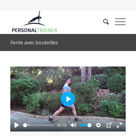
Fente avec bouteilles
Play
00:10
Play
Mute
Settings
PIP
Enter