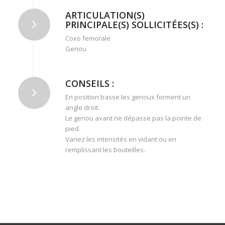
ARTICULATION(S)
PRINCIPALE(S) SOLLICITÉES(S) :
Coxo femorale
Genou
CONSEILS :
En position basse les genoux forment un
angle droit.
Le genou avant ne dépasse pas la pointe de
pied.
Variez les intensités en vidant ou en
remplissant les bouteilles.