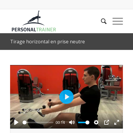
Tirage horizontal en prise neutre
Play
00:14
Play
Mute
Settings
PIP
Enter