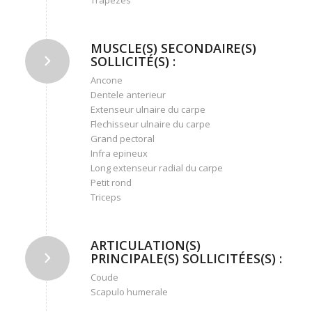
MUSCLE(S) SECONDAIRE(S)
SOLLICITÉ(S) :
Ancone
Dentele anterieur
Extenseur ulnaire du carpe
Flechisseur ulnaire du carpe
Grand pectoral
Infra epineux
Long extenseur radial du carpe
Petit rond
Triceps
ARTICULATION(S)
PRINCIPALE(S) SOLLICITÉES(S) :
Coude
Scapulo humerale