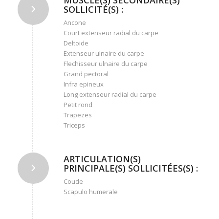
SOLLICITÉ(S) :
Ancone
Court extenseur radial du carpe
Deltoide
Extenseur ulnaire du carpe
Flechisseur ulnaire du carpe
Grand pectoral
Infra epineux
Long extenseur radial du carpe
Petit rond
Trapezes
Triceps
ARTICULATION(S)
PRINCIPALE(S) SOLLICITÉES(S) :
Coude
Scapulo humerale