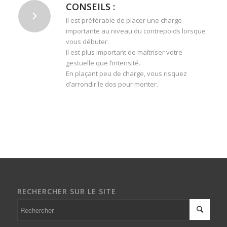
CONSEILS :
Il est préférable de placer une charge
importante au niveau du contrepoids lorsque
vous débuter.
Il est plus important de maîtriser votre
gestuelle que l’intensité.
En plaçant peu de charge, vous risquez
d’arrondir le dos pour monter.
RECHERCHER SUR LE SITE