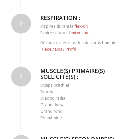
RESPIRATION :
Inspirez durant la
flexion
.
Expirez durant l’
extension
.
Découvrez les muscles du corps humain
:
Face
/
Dos
/
Profil
MUSCLE(S) PRIMAIRE(S)
SOLLICITÉ(S) :
Biceps brachial
Brachial
Brachio radial
Grand dorsal
Grand rond
Rhomboide
MUSCLE(S) SECONDAIRE(S)