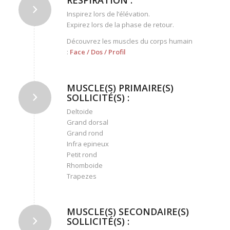
RESPIRATION :
Inspirez lors de l’élévation.
Expirez lors de la phase de retour.
Découvrez les muscles du corps humain
:
Face
/
Dos
/
Profil
MUSCLE(S) PRIMAIRE(S)
SOLLICITÉ(S) :
Deltoide
Grand dorsal
Grand rond
Infra epineux
Petit rond
Rhomboide
Trapezes
MUSCLE(S) SECONDAIRE(S)
SOLLICITÉ(S) :