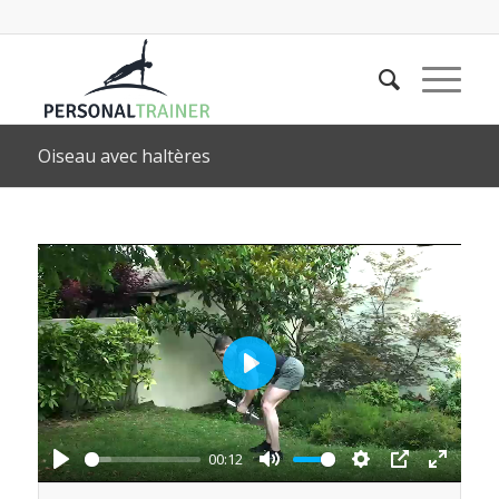
Oiseau avec haltères
Play
00:12
Play
Mute
Settings
PIP
Enter