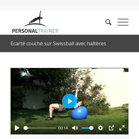
Ecarté couché sur Swissball avec haltères
Play
00:14
Play
Mute
Settings
PIP
Enter