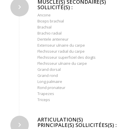
MUSCLE(S) SECONDAIRE(S)
SOLLICITÉ(S) :
Ancone
Biceps brachial
Brachial
Brachio radial
Dentele anterieur
Extenseur ulnaire du carpe
Flechisseur radial du carpe
Flechisseur superficiel des doigts
Flechisseur ulnaire du carpe
Grand dorsal
Grand rond
Long palmaire
Rond pronateur
Trapezes
Triceps
ARTICULATION(S)
PRINCIPALE(S) SOLLICITÉES(S) :