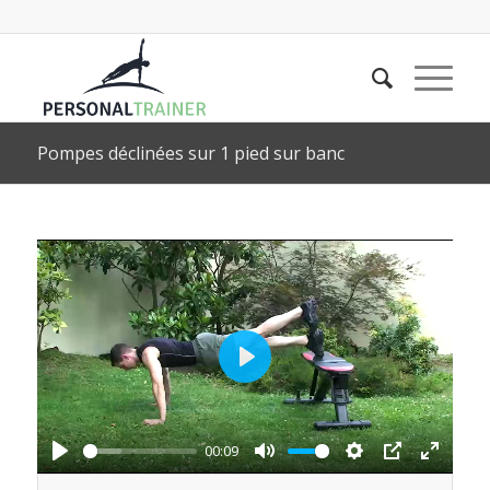
Pompes déclinées sur 1 pied sur banc
Play
00:09
Play
Mute
Settings
PIP
Enter