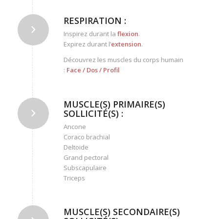
RESPIRATION :
Inspirez durant la
flexion
.
Expirez durant l’
extension
.
Découvrez les muscles du corps humain
:
Face
/
Dos
/
Profil
MUSCLE(S) PRIMAIRE(S)
SOLLICITÉ(S) :
Ancone
Coraco brachial
Deltoide
Grand pectoral
Subscapulaire
Triceps
MUSCLE(S) SECONDAIRE(S)