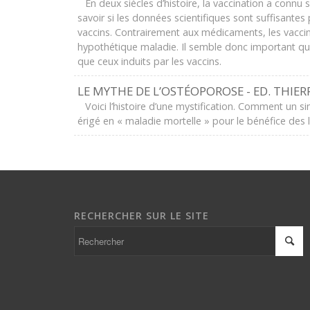
En deux siècles d’histoire, la vaccination a connu s
savoir si les données scientifiques sont suffisante
vaccins. Contrairement aux médicaments, les vaccin
hypothétique maladie. Il semble donc important qu
que ceux induits par les vaccins.
LE MYTHE DE L’OSTÉOPOROSE - ED. THIE
Voici l’histoire d’une mystification. Comment un si
érigé en « maladie mortelle » pour le bénéfice des lab
RECHERCHER SUR LE SITE