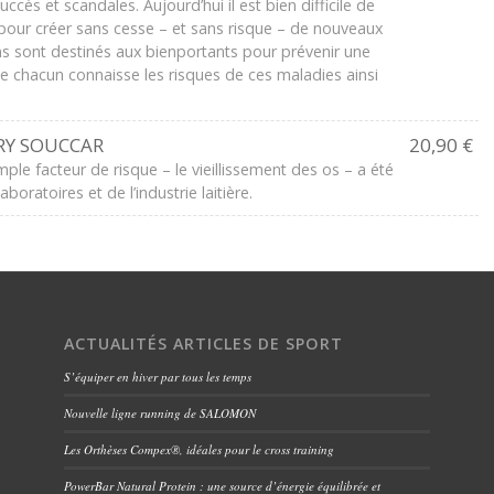
uccès et scandales. Aujourd’hui il est bien difficile de
s pour créer sans cesse – et sans risque – de nouveaux
s sont destinés aux bienportants pour prévenir une
e chacun connaisse les risques de ces maladies ainsi
RRY SOUCCAR
20,90 €
mple facteur de risque – le vieillissement des os – a été
oratoires et de l’industrie laitière.
ACTUALITÉS ARTICLES DE SPORT
S’équiper en hiver par tous les temps
Nouvelle ligne running de SALOMON
Les Orthèses Compex®, idéales pour le cross training
PowerBar Natural Protein : une source d’énergie équilibrée et