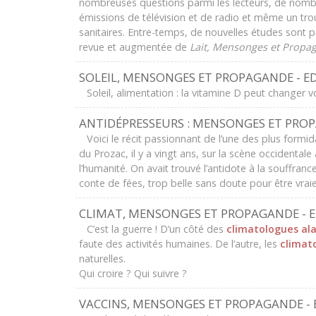
nombreuses questions parmi les lecteurs, de nombre
émissions de télévision et de radio et même un trou
sanitaires. Entre-temps, de nouvelles études sont pa
revue et augmentée de
Lait, Mensonges et Propa
SOLEIL, MENSONGES ET PROPAGANDE - ED
Soleil, alimentation : la vitamine D peut changer vo
ANTIDÉPRESSEURS : MENSONGES ET PROP
Voici le récit passionnant de l’une des plus formid
du Prozac, il y a vingt ans, sur la scène occidenta
l’humanité. On avait trouvé l’antidote à la souffrance
conte de fées, trop belle sans doute pour être vraie
CLIMAT, MENSONGES ET PROPAGANDE - E
C’est la guerre ! D’un côté des
climatologues al
faute des activités humaines. De l’autre, les
climat
naturelles.
Qui croire ? Qui suivre ?
VACCINS, MENSONGES ET PROPAGANDE - 