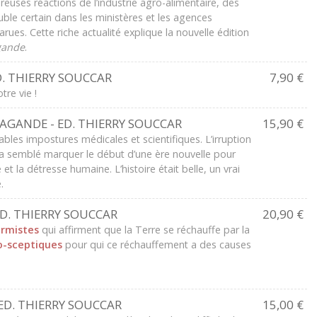
uses réactions de l’industrie agro-alimentaire, des
ble certain dans les ministères et les agences
rues. Cette riche actualité explique la nouvelle édition
gande
.
. THIERRY SOUCCAR
7,90 €
tre vie !
AGANDE - ED. THIERRY SOUCCAR
15,90 €
ables impostures médicales et scientifiques. L’irruption
le a semblé marquer le début d’une ère nouvelle pour
 et la détresse humaine. L’histoire était belle, un vrai
.
D. THIERRY SOUCCAR
20,90 €
armistes
qui affirment que la Terre se réchauffe par la
o-sceptiques
pour qui ce réchauffement a des causes
ED. THIERRY SOUCCAR
15,00 €