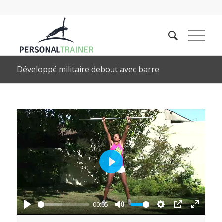
Développé militaire debout avec barre
Play
00:05
Play
Mute
Settings
PIP
Enter