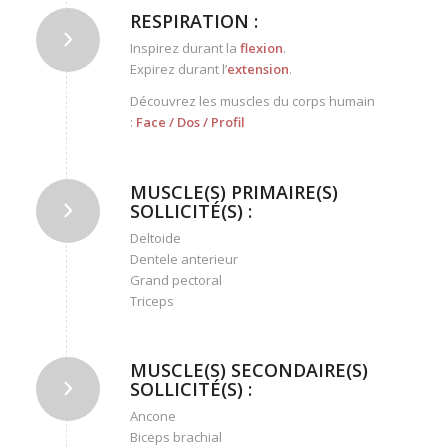
RESPIRATION :
Inspirez durant la
flexion
.
Expirez durant l’
extension
.
Découvrez les muscles du corps humain
:
Face
/
Dos
/
Profil
MUSCLE(S) PRIMAIRE(S)
SOLLICITÉ(S) :
Deltoide
Dentele anterieur
Grand pectoral
Triceps
MUSCLE(S) SECONDAIRE(S)
SOLLICITÉ(S) :
Ancone
Biceps brachial