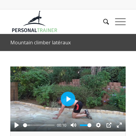
Mountain climber latéraux
Play
00:10
Play
Mute
Settings
PIP
Enter