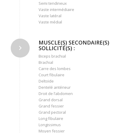
Semi tendineux
Vaste intermédiaire
Vaste latéral
Vaste médial
MUSCLE(S) SECONDAIRE(S)
SOLLICITÉ(S) :
Biceps brachial
Brachial
Carre des lombes
Court fibulaire
Deltoïde
Dentelé antérieur
Droit de l’abdomen
Grand dorsal
Grand fessier
Grand pectoral
Long fibulaire
Longissimus
Moyen fessier